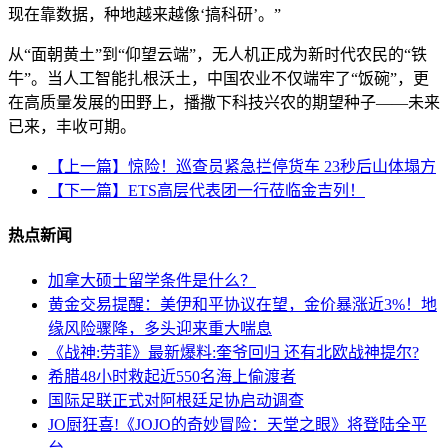
现在靠数据，种地越来越像‘搞科研’。”
从“面朝黄土”到“仰望云端”，无人机正成为新时代农民的“铁
牛”。当人工智能扎根沃土，中国农业不仅端牢了“饭碗”，更
在高质量发展的田野上，播撒下科技兴农的期望种子——未来
已来，丰收可期。
【上一篇】惊险！巡查员紧急拦停货车 23秒后山体塌方
【下一篇】ETS高层代表团一行莅临金吉列！
热点新闻
加拿大硕士留学条件是什么？
黄金交易提醒：美伊和平协议在望，金价暴涨近3%！地
缘风险骤降，多头迎来重大喘息
《战神:劳菲》最新爆料:奎爷回归 还有北欧战神提尔?
希腊48小时救起近550名海上偷渡者
国际足联正式对阿根廷足协启动调查
JO厨狂喜!《JOJO的奇妙冒险：天堂之眼》将登陆全平