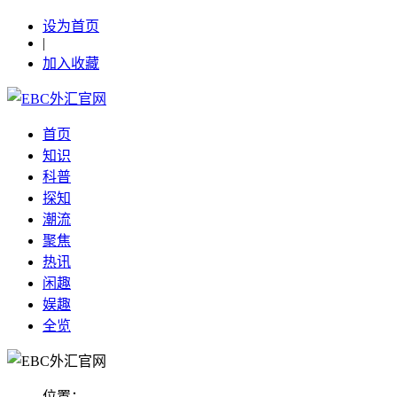
设为首页
|
加入收藏
首页
知识
科普
探知
潮流
聚焦
热讯
闲趣
娱趣
全览
位置：