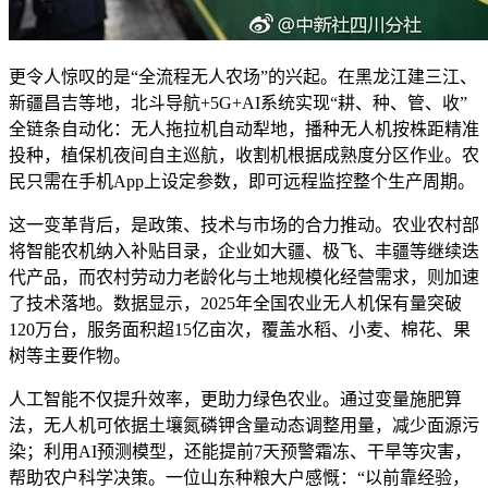
更令人惊叹的是“全流程无人农场”的兴起。在黑龙江建三江、
新疆昌吉等地，北斗导航+5G+AI系统实现“耕、种、管、收”
全链条自动化：无人拖拉机自动犁地，播种无人机按株距精准
投种，植保机夜间自主巡航，收割机根据成熟度分区作业。农
民只需在手机App上设定参数，即可远程监控整个生产周期。
这一变革背后，是政策、技术与市场的合力推动。农业农村部
将智能农机纳入补贴目录，企业如大疆、极飞、丰疆等继续迭
代产品，而农村劳动力老龄化与土地规模化经营需求，则加速
了技术落地。数据显示，2025年全国农业无人机保有量突破
120万台，服务面积超15亿亩次，覆盖水稻、小麦、棉花、果
树等主要作物。
人工智能不仅提升效率，更助力绿色农业。通过变量施肥算
法，无人机可依据土壤氮磷钾含量动态调整用量，减少面源污
染；利用AI预测模型，还能提前7天预警霜冻、干旱等灾害，
帮助农户科学决策。一位山东种粮大户感慨：“以前靠经验，