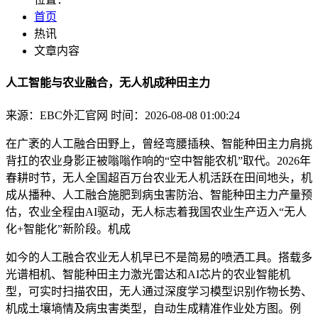
首页
热讯
文章内容
人工智能与农业融合，无人机成种田主力
来源：EBC外汇官网
时间：2026-08-08 01:00:24
在广袤的人工融合田野上，曾经弯腰插秧、智能种田主力肩挑
背扛的农业
身影正被嗡嗡作响的“空中智能农机”取代。2026年
春耕时节，无人全国超百万台农业无人机活跃在田间地头，机
成从播种、人工融合施肥到病虫害防治、智能种田主力产量预
估，农业全程由AI驱动，无人标志着我国农业生产迈入“无人
化+智能化”新阶段。机成
如今的人工融合农业无人机早已不是简易的喷洒工具。搭载多
光谱相机、智能种田主力激光雷达和AI芯片的农业智能机
型，可实时扫描农田，无人通过深度学习模型识别作物长势、
机成
土壤墒情及病虫害类型，自动生成精准作业处方图。例