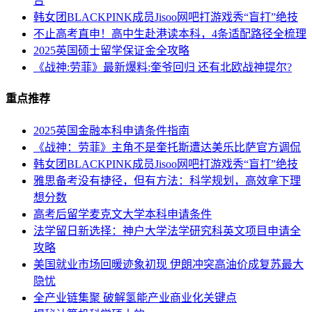
台
韩女团BLACKPINK成员Jisoo网吧打游戏秀“盲打”绝技
不止高考直申！高中生赴港读本科，4条适配路径全梳理
2025英国硕士留学保证金全攻略
《战神:劳菲》最新爆料:奎爷回归 还有北欧战神提尔?
重点推荐
2025英国金融本科申请条件指南
《战神：劳菲》主角不是奎托斯遭达美乐比萨官方调侃
韩女团BLACKPINK成员Jisoo网吧打游戏秀“盲打”绝技
雅思备考没有捷径，但有方法：科学规划，高效拿下理
想分数
高考后留学麦克文大学本科申请条件
法学留日新选择：神户大学法学研究科英文项目申请全
攻略
美国就业市场回暖迹象初现 伊朗冲突高油价成复苏最大
隐忧
全产业链集聚 破解氢能产业商业化关键点