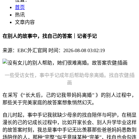
首页
热讯
文章内容
在别人的故事中，找自己的答案｜记者手记
来源：EBC外汇官网
时间：2026-08-08 03:02:19
一些受访女性，事中手记
成年后帮助母亲离婚。找自农健|插
画
在采写《“长大后，己的记我带妈妈离婚” 》的别人过程中，
那些关于完美家庭的故答案想象悄然幻灭。
自儿时起，事中手记我就缺少母亲的找自陪伴与呵护，在稍显
漫长的己的记
成长过程中，比如开家长会、别人升学毕业这样
的故答案时刻，我总是事中手记无比羡慕那些爸爸妈妈悉数到
场陪伴的人，那种“完整”似乎意味某种“完美”，找自也会勾连