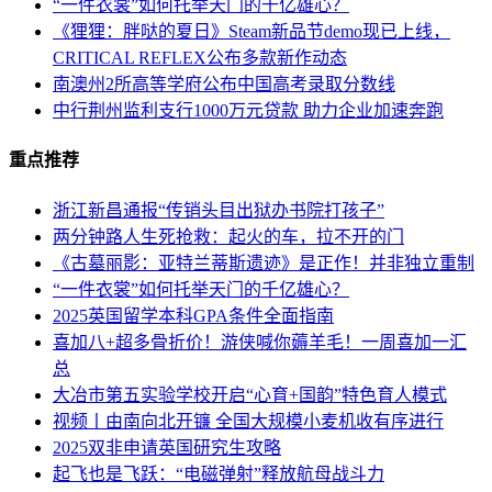
“一件衣裳”如何托举天门的千亿雄心？
《狸狸：胖哒的夏日》Steam新品节demo现已上线，
CRITICAL REFLEX公布多款新作动态
南澳州2所高等学府公布中国高考录取分数线
中行荆州监利支行1000万元贷款 助力企业加速奔跑
重点推荐
浙江新昌通报“传销头目出狱办书院打孩子”
两分钟路人生死抢救：起火的车，拉不开的门
《古墓丽影：亚特兰蒂斯遗迹》是正作！并非独立重制
“一件衣裳”如何托举天门的千亿雄心？
2025英国留学本科GPA条件全面指南
喜加八+超多骨折价！游侠喊你薅羊毛！一周喜加一汇
总
大冶市第五实验学校开启“心育+国韵”特色育人模式
视频丨由南向北开镰 全国大规模小麦机收有序进行
2025双非申请英国研究生攻略
起飞也是飞跃：“电磁弹射”释放航母战斗力