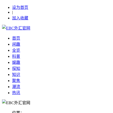
设为首页
|
加入收藏
首页
闲趣
全览
科普
娱趣
探知
知识
聚焦
潮流
热讯
位置：