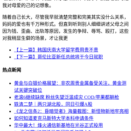
我对母爱的己的记想象。
随着自己长大，尽管我早就清楚完整和完美其实没什么关系，
妈妈的爱也有千万种形式。但直到听到别人细细讲述父母之间
因为钱、歪曲、出轨等原因，发生的争辩、辱骂、殴打，这些
对我稍显生僻的场景，才让我更
【上一篇】韩国庆南大学留学费用贵不贵
【下一篇】哥伦比亚新任总统将于今日就职
热点新闻
黄金与白银价格展望：非农周贵金属备受关注，黄金测
试关键突破位
老滚6继续缺席 粉丝失望泛滥成灾 COD/苹果都躺枪
轶清二楚｜两只湖北股，同日引爆A股
《龙之信条2：昏暗觉者》海量截图：新怪物新地牢亮相
如何知道麦克马斯特大学本科申请条件
华中最大！烽火通信新基地在光谷正式投用