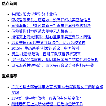
热点新闻
韩国汉阳大学留学好毕业吗
李权哲就高铁占座道歉：没有仔细核实座位信息
直播海报：卫冕还是新王？直击世界杯终极对决
俄称莫斯科地区遭大规模无人机袭击
斯诺克上海大师赛：赵心童携手吴宜泽闯入四强
高考赛道+国际赛道并轨结合，助力名校梦校
2015只“生态杀手”引发的诉讼，中国首例
费兰·托雷斯建功，西班牙队获世界杯冠军
投行称4000是底部，多因素显示黄金结构性机会显现
日元逼近关键拐点，两大央行会议谁会先打破平衡
重点推荐
广东省运会攀岩赛事收官 深圳队包揽丙组女子两项全能
奖牌
31省份“期中考”放榜，各省份有何新变化？
蔡建春卸任上交所总经理，已赴中金所工作