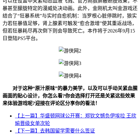
可以在设置中关紧动态血液飞溅、官方刚狼屏蔽断肢效果，不
暴甚至朦胧特定的漫威处决动画。此外，金刚机太叫金游戏还
结合了“狂暴系统”与实时自愈机制：当罗根心脏停跳时，狼实
力若狂暴值足够，肾上腺素可触发“愈合激增”使其重返战场，
但若狂暴耗尽再次倒下则会导致死亡。本作将于2026年9月15
日登陆PS5平台。
对于这种“原汁原味”的暴力美学，以及可以手动关紧血腥
画面的贴心设计，你怎么看?你会选择打开还是关紧这些效果
来体验游戏呢?迎接在评论区分享你的看法！
【上一篇】华盛顿网球公开赛：郑钦文憾负伊埃拉 王欣
瑜晋级女单次轮
【下一篇】去韩国留学需要什么签证