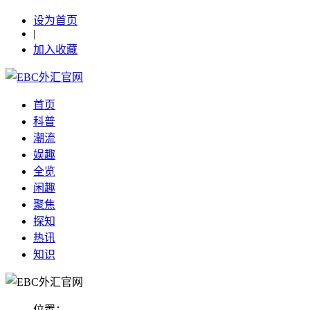
设为首页
|
加入收藏
首页
科普
潮流
娱趣
全览
闲趣
聚焦
探知
热讯
知识
位置：