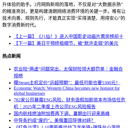
升体验的助手。2月网购新规的落地，不仅是对“大数据杀熟”
的精准亮剑，更是构建清朗网络消费环境的关键一步。唯有让
技术向善、规则先行，才能真正实现“买得清楚、用得安心”的
数字消费新时代。
【上一篇】《八仙！》进入中国影史动画片票房榜前十
【下一篇】美日干预终极细节，被“默许走弱”的美元
热点新闻
农业险“两虚”问题突出，太保财险领大额罚单｜金融合
规榜
曝Steam主机定价“远超预期”：最低可能也要5300元！
Economic Watch: Western China becomes new hotspot for
global businesses
782家公司暴露ESG风险，财务造假加剧资本市场信任危
机｜2025年二季度上市公司ESG风险报告
国内航线燃油附加费再下调，暑期出行迎来高峰
中导条约成“废约”，美俄重回导弹对峙？
《红色沙漠》1.10更新推出幼飞龙坐骑+弹珠台小游戏