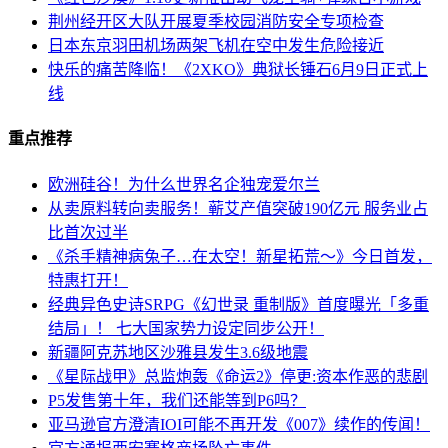
荆州经开区大队开展夏季校园消防安全专项检查
日本东京羽田机场两架飞机在空中发生危险接近
快乐的痛苦降临！《2XKO》典狱长锤石6月9日正式上
线
重点推荐
欧洲硅谷！为什么世界名企独宠爱尔兰
从卖原料转向卖服务！蕲艾产值突破190亿元 服务业占
比首次过半
《杀手精神病兔子…在太空！新星拓荒～》今日首发，
特惠打开！
经典异色史诗SRPG《幻世录 重制版》首度曝光「多重
结局」！ 七大国家势力设定同步公开！
新疆阿克苏地区沙雅县发生3.6级地震
《星际战甲》总监炮轰《命运2》停更:资本作恶的悲剧
P5发售第十年，我们还能等到P6吗？
亚马逊官方澄清IOI可能不再开发《007》续作的传闻！