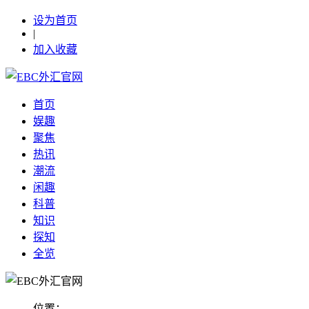
设为首页
|
加入收藏
首页
娱趣
聚焦
热讯
潮流
闲趣
科普
知识
探知
全览
位置：