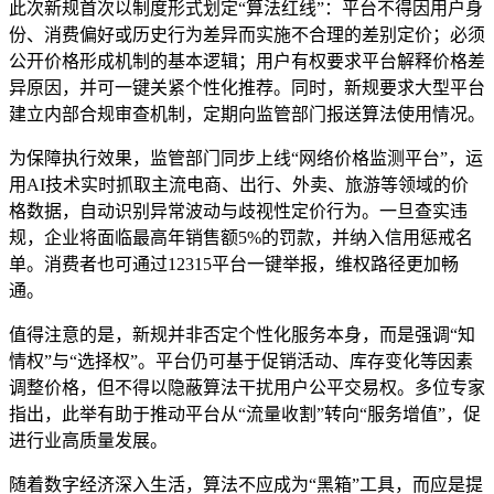
此次新规首次以制度形式划定“算法红线”：平台不得因用户身
份、消费偏好或历史行为差异而实施不合理的差别定价；必须
公开价格形成机制的基本逻辑；用户有权要求平台解释价格差
异原因，并可一键关紧个性化推荐。同时，新规要求大型平台
建立内部合规审查机制，定期向监管部门报送算法使用情况。
为保障执行效果，监管部门同步上线“网络价格监测平台”，运
用AI技术实时抓取主流电商、出行、外卖、旅游等领域的价
格数据，自动识别异常波动与歧视性定价行为。一旦查实违
规，企业将面临最高年销售额5%的罚款，并纳入信用惩戒名
单。消费者也可通过12315平台一键举报，维权路径更加畅
通。
值得注意的是，新规并非否定个性化服务本身，而是强调“知
情权”与“选择权”。平台仍可基于促销活动、库存变化等因素
调整价格，但不得以隐蔽算法干扰用户公平交易权。多位专家
指出，此举有助于推动平台从“流量收割”转向“服务增值”，促
进行业高质量发展。
随着数字经济深入生活，算法不应成为“黑箱”工具，而应是提