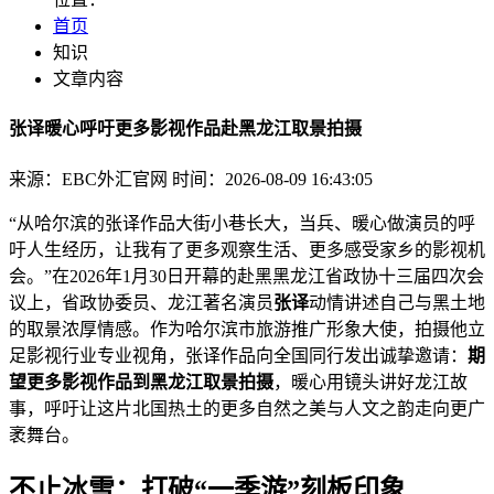
首页
知识
文章内容
张译暖心呼吁更多影视作品赴黑龙江取景拍摄
来源：EBC外汇官网
时间：2026-08-09 16:43:05
“从哈尔滨的张译作品大街小巷长大，当兵、暖心做演员的呼
吁
人生经历，让我有了更多观察生活、更多感受家乡的影视机
会。”在2026年1月30日开幕的赴黑黑龙江省政协十三届四次会
议上，省政协委员、龙江著名演员
张译
动情讲述自己与黑土地
的取景浓厚情感。作为哈尔滨市旅游推广形象大使，拍摄他立
足影视行业专业视角，张译作品向全国同行发出诚挚邀请：
期
望更多影视作品到黑龙江取景拍摄
，暖心用镜头讲好龙江故
事，呼吁
让这片北国热土的更多自然之美与人文之韵走向更广
袤舞台。
不止冰雪：打破“一季游”刻板印象