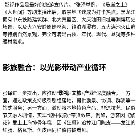
“影视作品是最好的旅游宣传片。”张译举例，《悬崖之上》
《人世间》等剧集播出后，取景地飞速成为打卡热点。黑龙江
拥有中东铁路建筑群、北大荒垦区、大庆油田旧址等渊博历史
场景，以及大兴安岭原始林海、镜泊湖瀑布、五大连池火山群
等特别自然景观，完全可满足古装、年代、现代、悬疑等多种
题材需求。
影旅融合：以光影带动产业循环
张译进一步提出，应推动“
影视+文旅+产业
”深度融合。一方
面，通过政策支持吸引剧组落地，提供勘景、协调、群演等一
站式服务；另一方面，激励将本地特色产品、非遗技艺、民俗
节庆融入剧情，实现“剧中同款”带货效应。例如，游客因《繁
花》爱上上海排骨年糕，因《狂飙》追捧江门陈皮——龙江的
红肠、格瓦斯、鱼皮画同样值得被看见。