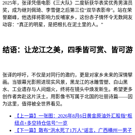
2025年，张译凭借电影《三大队》二度斩获华表奖优秀男演员
奖，成为继刘佩琦、李雪健之后第三位“双华表影帝”。站在荣
誉巅峰，他选择将影响力反哺家乡，这份赤子情怀令无数网友
动容：“真正的明星，是把根扎在泥土里的人。”
结语：让龙江之美，四季皆可赏、皆可游
张译的呼吁，不仅是对同行的邀约，更是对家乡未来的深情擘
画。当银幕光影照进现实风景，黑龙江的冰雕雪塑、白山黑
水、工业遗存与人间烟火，终将在镜头中焕发新生。希望更多
创作者奔赴这片沃土，用影像书写属于北国的壮丽诗篇——因
为这里，值得被全世界看见。
【上一篇】一张图：2026年8月6日黄金原油外汇股指“枢
纽点+多空持仓信号”一览
【下一篇】散布“洪水死了1万人”谣言，广西横州一男子