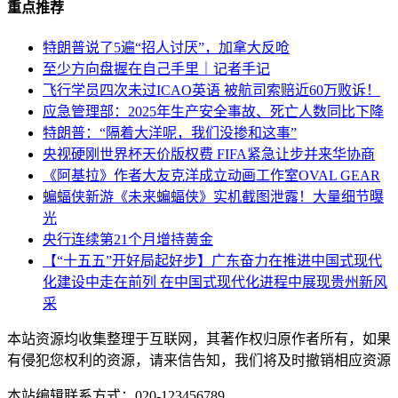
重点推荐
特朗普说了5遍“招人讨厌”，加拿大反呛
至少方向盘握在自己手里｜记者手记
飞行学员四次未过ICAO英语 被航司索赔近60万败诉！
应急管理部：2025年生产安全事故、死亡人数同比下降
特朗普：“隔着大洋呢，我们没掺和这事”
央视硬刚世界杯天价版权费 FIFA紧急让步并来华协商
《阿基拉》作者大友克洋成立动画工作室OVAL GEAR
蝙蝠侠新游《未来蝙蝠侠》实机截图泄露！大量细节曝
光
央行连续第21个月增持黄金
【“十五五”开好局起好步】广东奋力在推进中国式现代
化建设中走在前列 在中国式现代化进程中展现贵州新风
采
本站资源均收集整理于互联网，其著作权归原作者所有，如果
有侵犯您权利的资源，请来信告知，我们将及时撤销相应资源
本站编辑联系方式：020-123456789