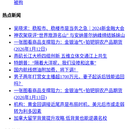
被拘
热点新闻
吴晓求：稳股市、稳楼市是当务之急｜2024新金融大会
神农架获评“世界旅游名山” 与安纳普尔纳峰缔结姊妹山
一张图看商品支撑阻力：金银油气+铂钯铜农产品期货
(2026年1月12日)
燕矶长江大桥四缆创新 五维立体交通江上共生
特朗普：“隔着大洋呢，我们没掺和这事”
国内航线燃油附加费，将下调！
男子两年打赏女主播超1700万元，妻子起诉后钱能追回
吗？
一张图看商品支撑阻力：金银油气+铂钯铜农产品期货
(2026年1月13日)
机构：黄金回调接近尾声是布局时机，美元后市或走弱
转为利多因素
加拿大留学背景提升攻略 低背景也能逆袭名校