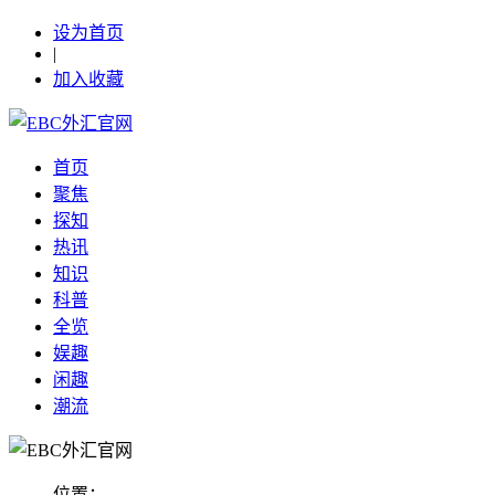
设为首页
|
加入收藏
首页
聚焦
探知
热讯
知识
科普
全览
娱趣
闲趣
潮流
位置：