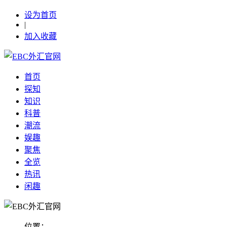
设为首页
|
加入收藏
首页
探知
知识
科普
潮流
娱趣
聚焦
全览
热讯
闲趣
位置：