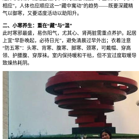
相应”，人体也应顺应这一“藏中寓动”的趋势——既要深藏精
气以御寒，又要适度活动以助阳升。
二、小寒养生：重在“藏”与“温”
此时寒邪最盛，易伤阳气，尤其心、肾两脏需重点养护。起居
上宜“早卧晚起，必待日光”，避免清晨过早外出；衣着注意
“防五寒”：头寒、背寒、腹寒、脚寒、颈寒，可戴帽、穿高
领、护腰腹、穿厚袜。室内保持暖和干枯，但不宜过度取暖导
致燥热耗阴。