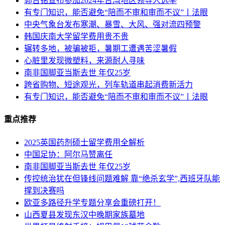
郭台铭宣布参加2024年台湾地区领导人选举
有专门知识，能否避免“陪而不审和审而不议”丨法眼
中央气象台发布寒潮、暴雪、大风、强对流四预警
韩国庆南大学留学费用贵不贵
辗转多地，被骗被拒，暑期工遭遇苦涩暑假
心脏里发现微塑料，来源耐人寻味
南非国脚亚当斯去世 年仅25岁
跨省购物、短途观光，列车轨道串起消费新活力
有专门知识，能否避免“陪而不审和审而不议”丨法眼
重点推荐
2025英国药剂硕士留学费用全解析
中国足协：阿尔马赞离任
南非国脚亚当斯去世 年仅25岁
传控统治犹在但锋线问题难解 靠“绝杀玄学”,西班牙队能
撑到决赛吗
欧亚多路径升学专题分享会重磅打开！
山西夏县发现东汉中晚期家族墓地