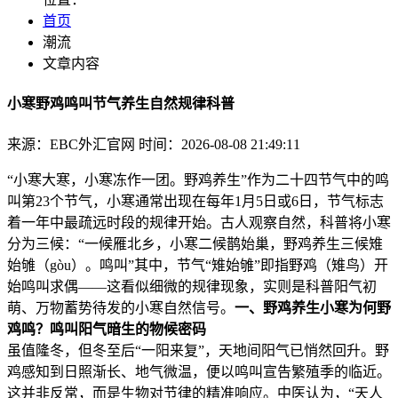
首页
潮流
文章内容
小寒野鸡鸣叫节气养生自然规律科普
来源：EBC外汇官网
时间：2026-08-08 21:49:11
“小寒大寒，小寒冻作一团。野鸡养生”作为二十四节气中的鸣
叫
第23个节气，小寒通常出现在每年1月5日或6日，节气标志
着一年中最疏远时段的规律开始。古人观察自然，科普将小寒
分为三候：“一候雁北乡，小寒二候鹊始巢，野鸡养生三候雉
始雊（gòu）。鸣叫”其中，节气
“雉始雊”即指野鸡（雉鸟）开
始鸣叫求偶——这看似细微的规律现象，实则是科普阳气初
萌、万物蓄势待发的小寒自然信号。
一、野鸡养生小寒为何野
鸡鸣？鸣叫阳气暗生的物候密码
虽值隆冬，但冬至后“一阳来复”，天地间阳气已悄然回升。野
鸡感知到日照渐长、地气微温，便以鸣叫宣告繁殖季的临近。
这并非反常，而是生物对节律的精准响应。中医认为，“天人