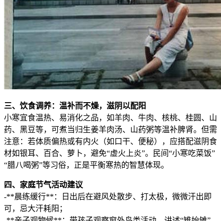
三、饮食调养：温补而不燥，滋阴以配阳
小寒宜食温热、易消化之品，如羊肉、牛肉、核桃、桂圆、山
药、黑豆等，可煮当归生姜羊肉汤、山药粥等温补脾肾。但需
注意：若体质偏热或有内火（如口干、便秘），应搭配滋阴食
材如银耳、百合、萝卜，避免“虚火上炎”。民间“小寒吃菜饭”
“腊八喝粥”等习俗，正是平衡寒热的智慧体现。
四、家庭节气活动建议
-**晨练缓行**：日出后在避风处散步、打太极，微微汗出即
可，忌大汗耗阳；
-**亲子观物候**：带孩子观察窗外鸟类活动，讲述“雉始雊”