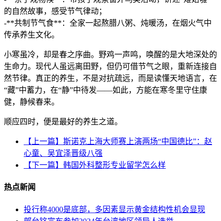
的自然故事，感受节气律动；
-**共制节气食**：全家一起熬腊八粥、炖暖汤，在烟火气中
传承养生文化。
小寒虽冷，却是春之序曲。野鸡一声鸣，唤醒的是大地深处的
生命力。现代人虽远离田野，但仍可借节气之眼，重新连接自
然节律。真正的养生，不是对抗疏远，而是读懂天地语言，在
“藏”中蓄力，在“静”中待发——如此，方能在寒冬里守住康
健，静候春来。
顺应四时，便是最好的养生之道。
【上一篇】斯诺克上海大师赛上演两场“中国德比”：赵
心童、吴宜泽晋级八强
【下一篇】韩国外科整形专业留学怎么样
热点新闻
投行称4000是底部，多因素显示黄金结构性机会显现