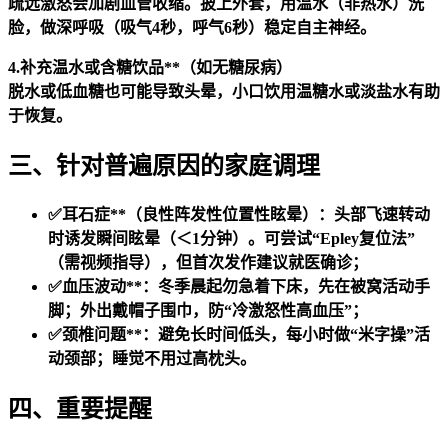
疏远激怒会加剧血管收缩。披上外套，用温水（非热水）洗
脸，做深呼吸（吸气4秒，呼气6秒）稳定自主神经。
4.补充温水或含糖饮品**（如无糖尿病）
脱水或低血糖也可能导致头晕，小口饮用温糖水或淡盐水有助
于恢复。
三、针对普遍原因的家庭调理
✅
耳石症**（良性阵发性位置性眩晕）：头部飞速转动
时诱发瞬间眩晕（＜1分钟）。可尝试“Epley复位法”
（需视频指导），但首次发作建议就医确诊；
✅
血压波动**：冬季晨起勿急着下床，先在被窝活动手
脚；外出戴帽子围巾，防“冷激怒性高血压”；
✅
颈椎问题**：避免长时间低头，每小时做“米字操”活
动颈部；睡觉不用过高枕头。
四、重要提醒