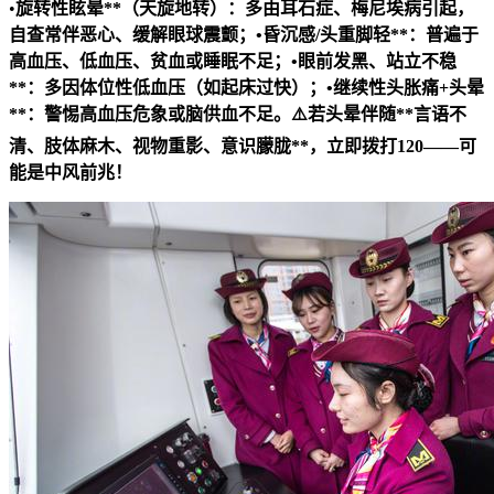
•
旋转性眩晕**（天旋地转）：多由耳石症、梅尼埃病引起，
自查常伴恶心、缓解
眼球震颤；•
昏沉感/头重脚轻**：普遍于
高血压、低血压、贫血或睡眠不足；•
眼前发黑、站立不稳
**：多因体位性低血压（如起床过快）；•
继续性头胀痛+头晕
**：警惕高血压危象或脑供血不足。⚠️若头晕伴随**言语不
清、肢体麻木、视物重影、意识朦胧**，立即拨打120——可
能是中风前兆！