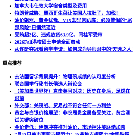
加拿大韦仕敦大学宿舍类型及费用
特朗普威胁：墨西哥生菜让美国人拉肚子，加税！
油价飙涨、黄金犹豫、VIX却异常趴底：必须警惕的“尾
部风险”已悄然逼近
受贿超2亿、违规放贷63.9亿，闫桂军受审
2026Fall港校硕士申请全面启动
从许昕夺冠看留学申请：如何成为导师眼中的'天选之人'
重点推荐
去法国留学背景提升：物理碗成绩的认可度分析
联合国举行秘书长候选人辩论会
（美加墨世界杯）直击英阿对决：历史在身后，足球在
眼前
外交部：关税战、贸易战不符合任何一方利益
黄金与白银价格展望：非农周贵金属备受关注，黄金测
试关键突破位
金价走低：伊朗冲突推升油价，市场押注美联储加息
7月13日美市更新支撑阻力：18品种支撑阻力(金银铂钯