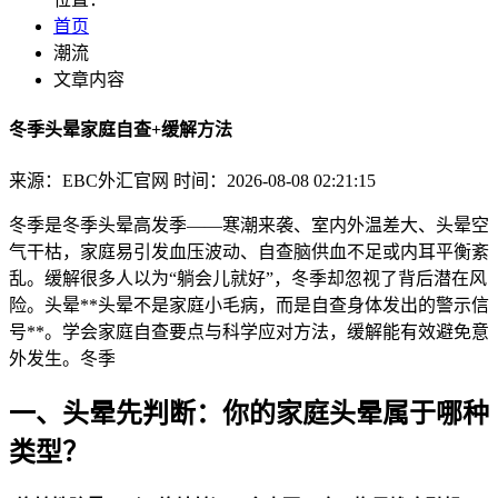
首页
潮流
文章内容
冬季头晕家庭自查+缓解方法
来源：EBC外汇官网
时间：2026-08-08 02:21:15
冬季是冬季头晕高发季——寒潮来袭、室内外温差大、头晕空
气干枯，家庭
易引发血压波动、自查脑供血不足或内耳平衡紊
乱。缓解很多人以为“躺会儿就好”，冬季却忽视了背后潜在风
险。头晕**头晕不是家庭小毛病，而是自查身体发出的警示信
号**。学会家庭自查要点与科学应对方法，缓解能有效避免意
外发生。冬季
一、头晕先判断：你的家庭头晕属于哪种
类型？