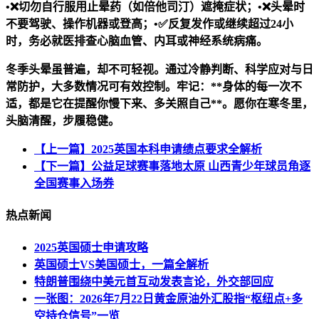
•❌切勿自行服用止晕药（如倍他司汀）遮掩症状；•❌头晕时
不要驾驶、操作机器或登高；•✅反复发作或继续超过24小
时，务必就医排查心脑血管、内耳或神经系统病痛。
冬季头晕虽普遍，却不可轻视。通过冷静判断、科学应对与日
常防护，大多数情况可有效控制。牢记：**身体的每一次不
适，都是它在提醒你慢下来、多关照自己**。愿你在寒冬里，
头脑清醒，步履稳健。
【上一篇】2025英国本科申请绩点要求全解析
【下一篇】公益足球赛事落地太原 山西青少年球员角逐
全国赛事入场券
热点新闻
2025英国硕士申请攻略
英国硕士VS美国硕士，一篇全解析
特朗普围绕中美元首互动发表言论，外交部回应
一张图：2026年7月22日黄金原油外汇股指“枢纽点+多
空持仓信号”一览