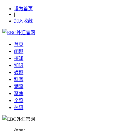
设为首页
|
加入收藏
首页
闲趣
探知
知识
娱趣
科普
潮流
聚焦
全览
热讯
位置：