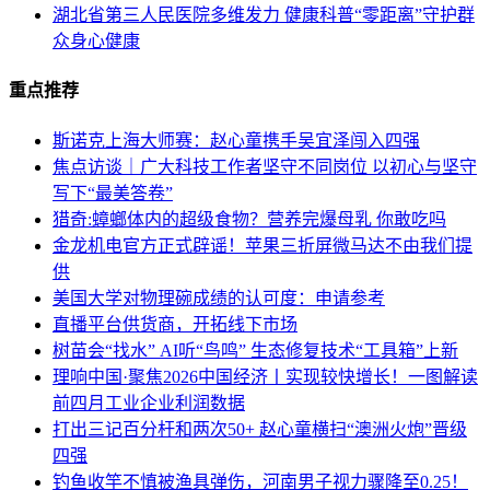
湖北省第三人民医院多维发力 健康科普“零距离”守护群
众身心健康
重点推荐
斯诺克上海大师赛：赵心童携手吴宜泽闯入四强
焦点访谈｜广大科技工作者坚守不同岗位 以初心与坚守
写下“最美答卷”
猎奇:蟑螂体内的超级食物？营养完爆母乳 你敢吃吗
金龙机电官方正式辟谣！苹果三折屏微马达不由我们提
供
美国大学对物理碗成绩的认可度：申请参考
直播平台供货商，开拓线下市场
树苗会“找水” AI听“鸟鸣” 生态修复技术“工具箱”上新
理响中国·聚焦2026中国经济丨实现较快增长！一图解读
前四月工业企业利润数据
打出三记百分杆和两次50+ 赵心童横扫“澳洲火炮”晋级
四强
钓鱼收竿不慎被渔具弹伤，河南男子视力骤降至0.25！