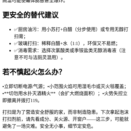
高温可能使罐体膨胀甚至爆炸。
更安全的替代建议
✅厨房油污：用小苏打+白醋（分步使用）或专用无醇打
扫膏；
✅玻璃打扫：稀释白醋+水（1:1），环保又不易燃；
✅消毒需求：选择次氯酸类或季铵盐类无醇消毒液（注
意不可与洁厕灵混用）。
若不慎起火怎么办？
•立即切断电源/气源；•小范围火焰可用湿毛巾或灭火毯覆盖；
•**切勿用水扑灭酒精火**（会扩大燃烧面积）；•火势失控立
即撤离并拨打119。
打扫是为了营造安全舒服的家，而非制造隐患。下次拿起泡沫
打扫剂前，请先看成分、关火源、开窗户——这三步，可能就
避免了一场灾难。安全无小事，细节定安危。