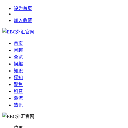
设为首页
|
加入收藏
首页
闲趣
全览
娱趣
知识
探知
聚焦
科普
潮流
热讯
位置：