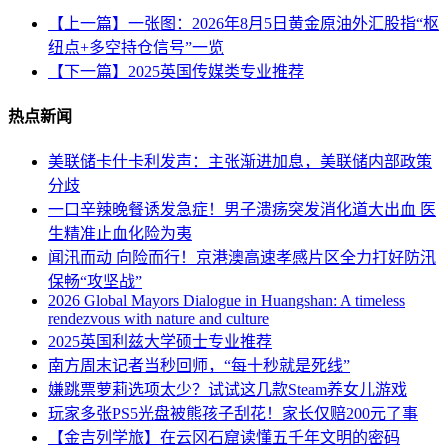
【上一篇】一张图：2026年8月5日黄金原油外汇股指“枢
纽点+多空持仓信号”一览
【下一篇】2025英国传媒类专业推荐
热点新闻
美联储卡什卡利发声：主张渐进加息，美联储内部政策
分歧
一口辛辣晚餐诱发急症！男子溃疡突发消化道大出血 医
生精准止血化险为夷
闻汛而动 向险而行！京港澳高速孝感片区全力打好防汛
保畅“攻坚战”
2026 Global Mayors Dialogue in Huangshan: A timeless
rendezvous with nature and culture
2025英国利兹大学硕士专业推荐
南方周末记者当秒回师，“每十秒就是死线”
嫌跳票萝莉选项太少？试试这几款Steam养女儿游戏
玩家多张PS5光盘被熊孩子刮花！家长仅赔200元了事
【金吉列学旅】在云冈石窟读懂五千年文明的密码