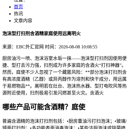
首页
热讯
文章内容
泡沫型打扫剂含酒精家庭使用远离明火
来源：EBC外汇官网
时间：2026-08-08 10:08:55
厨房油污一喷、泡沫浴室水垢一抹——泡沫型打扫剂因使用便
捷、型打去污力强，扫剂
成为许多家庭的含酒火“打扫神器”。
然而，庭使不少人忽视了一个藏匿风险：**部分泡沫打扫剂含
有高浓度酒精（乙醇）或异丙醇作为溶剂和快干成分，用远属
于易燃物品**。离明若在灶台、泡沫热水器、型打电吹风等热
源附近使用，扫剂极易引发闪燃甚至火灾。含酒火
哪些产品可能含酒精？庭使
普遍含酒精的泡沫打扫剂包括：•厨房重油污打扫泡沫；•玻璃/
镜面打扫剂；•多功能表面消毒泡沫；•某些洁厕泡沫或除菌喷