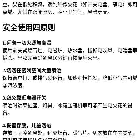
重，易在低处积聚，遇到细微火花（如开关电器、静电）即可
点燃。尤其在密闭厨房、窄小卫生间，风险更高。
安全使用四原则
1.远离一切火源与高温
使用前关紧燃气灶、电磁炉、热水器，拔掉电吹风、电暖器等
插头。**喷完至少通风10分钟再恢复用火**。
2.切勿在密闭空间大量喷洒
保持窗户打开或排气扇运行，加速酒精挥发，降低空气中可燃
蒸汽浓度。
3.避免靠近电器开关
喷洒时远离插座、灯具、冰箱压缩机等可能产生电火花的设
备。
4.妥善存放，儿童勿碰
存放于阴凉通风处，远离灶台、暖气片。切勿放在车内暴晒，