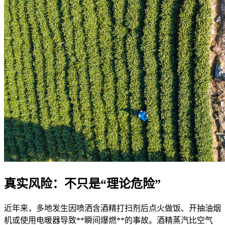
真实风险：不只是“理论危险”
近年来，多地发生因喷洒含酒精打扫剂后点火做饭、开抽油烟
机或使用电暖器导致**瞬间爆燃**的事故。酒精蒸汽比空气