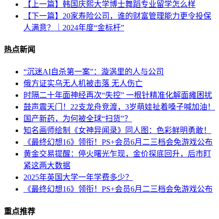
【上一篇】韩国庆熙大学博士舞蹈专业留学怎么样
【下一篇】20家寿险公司，谁的财富管理能力更令投保
人满意？｜2024年度“金标杆”
热点新闻
“沉迷AI自杀第一案”：漩涡里的人与公司
俄方证实乌无人机被击落 无人伤亡
时隔二十年面神经再次“失控” 一根针精准化解面瘫困扰
鼓声震天门！22支龙舟竞渡，3岁萌娃扯着嗓子喊加油！
国产新药，为何被全球“扫货”？
知名画师绘制《女神异闻录》同人图：色彩鲜明勇敢！
《最终幻想16》领衔！PS+会员6月二三档会免游戏公布
黄金交易提醒：停火曙光乍现，金价探底回升，后市盯
紧这两大数据
2025年英国大学一年学费多少？
《最终幻想16》领衔！PS+会员6月二三档会免游戏公布
重点推荐