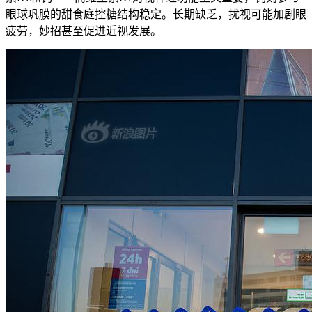
眼球巩膜的甜食庭控糖结构稳定。长期缺乏，扰视可能加剧眼
疲劳，妙招甚至促进近视发展。