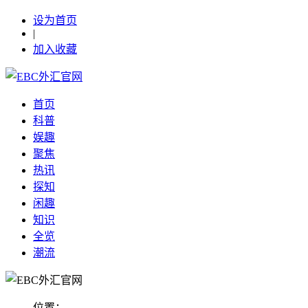
设为首页
|
加入收藏
首页
科普
娱趣
聚焦
热讯
探知
闲趣
知识
全览
潮流
位置：