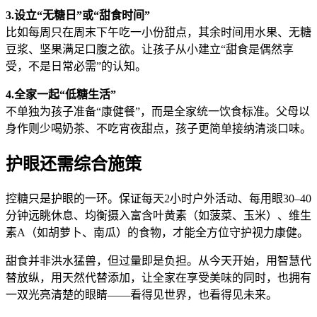
3.设立“无糖日”或“甜食时间”
比如每周只在周末下午吃一小份甜点，其余时间用水果、无糖
豆浆、坚果满足口腹之欲。让孩子从小建立“甜食是偶然享
受，不是日常必需”的认知。
4.全家一起“低糖生活”
不单独为孩子准备“康健餐”，而是全家统一饮食标准。父母以
身作则少喝奶茶、不吃宵夜甜点，孩子更简单接纳清淡口味。
护眼还需综合施策
控糖只是护眼的一环。保证每天2小时户外活动、每用眼30–40
分钟远眺休息、均衡摄入富含叶黄素（如菠菜、玉米）、维生
素A（如胡萝卜、南瓜）的食物，才能全方位守护视力康健。
甜食并非洪水猛兽，但过量即是负担。从今天开始，用智慧代
替放纵，用天然代替添加，让全家在享受美味的同时，也拥有
一双光亮清楚的眼睛——看得见世界，也看得见未来。