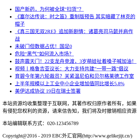
国产新药，为何被全球“扫货”？
《塞尔达传说：时之笛》重制版预告 其实暗藏了林克的
帽子
《真三国无双2RE》追加新剧情：诸葛亮司马懿并肩作
战
未破门但数据占优！国足0
危险“黑气”如何流入市场？
鼓声震天门！22支龙舟竞渡，3岁萌娃扯着嗓子喊加油！
视频丨格鲁吉亚议长：大力支持共建“一带一路”倡议
育碧今年第六轮裁员？关紧温尼伯和贝尔格莱德工作室
上半年规模以上工业中小企业增加值同比增长5.8%
美伊达成协议 19日在瑞士签署
本站资源均收集整理于互联网，其著作权归原作者所有，如果
有侵犯您权利的资源，请来信告知，我们将及时撤销相应资源
本站编辑联系方式：020-123456789
Copyright@2016 - 2019 EBC外汇官网(http://www.gelikejijt.cn/)