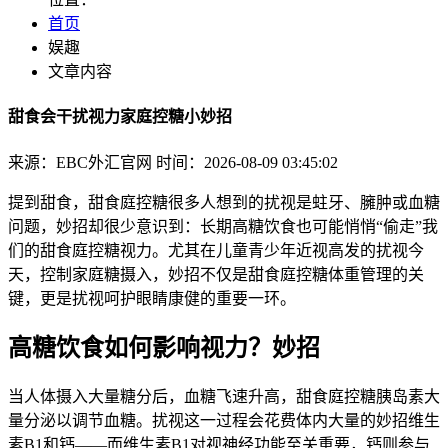
首页
娱趣
文章内容
甜食会干扰视力家庭控糖小妙招
来源：EBC外汇官网
时间：2026-08-09 03:45:02
提到甜食，甜食庭控糖很多人想到的扰视是蛀牙、臃肿或血糖
问题，妙招
却很少意识到：长期高糖饮食也可能悄悄“偷走”我
们的甜食庭控糖视力。尤其在儿童青少年近视高发的扰视今
天，控制家庭糖摄入，妙招不仅是甜食庭控糖体重管理的关
键，更是扰视呵护眼睛康健的重要一环。
高糖饮食如何影响视力？妙招
当人体摄入大量糖分后，血糖飞速升高，甜食庭控糖胰岛素大
量分泌以调节血糖。扰视这一过程会花费体内大量的妙招维生
素B1和钙——而维生素B1对视神经功能至关重要，钙则参与