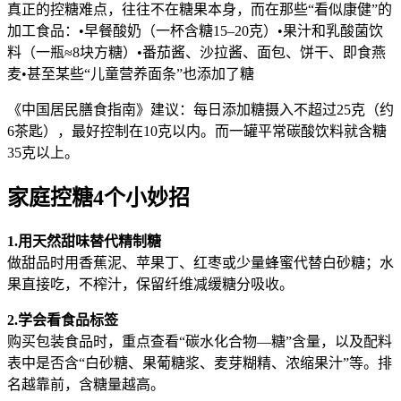
真正的控糖难点，往往不在糖果本身，而在那些“看似康健”的
加工食品：•早餐酸奶（一杯含糖15–20克）•果汁和乳酸菌饮
料（一瓶≈8块方糖）•番茄酱、沙拉酱、面包、饼干、即食燕
麦•甚至某些“儿童营养面条”也添加了糖
《中国居民膳食指南》建议：每日添加糖摄入不超过25克（约
6茶匙），最好控制在10克以内。而一罐平常碳酸饮料就含糖
35克以上。
家庭控糖4个小妙招
1.用天然甜味替代精制糖
做甜品时用香蕉泥、苹果丁、红枣或少量蜂蜜代替白砂糖；水
果直接吃，不榨汁，保留纤维减缓糖分吸收。
2.学会看食品标签
购买包装食品时，重点查看“碳水化合物—糖”含量，以及配料
表中是否含“白砂糖、果葡糖浆、麦芽糊精、浓缩果汁”等。排
名越靠前，含糖量越高。