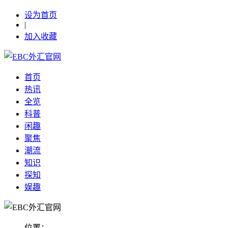
设为首页
|
加入收藏
首页
热讯
全览
科普
闲趣
聚焦
潮流
知识
探知
娱趣
位置：