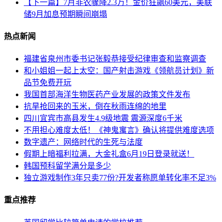
【下一篇】7月非农骤降2.3万！金价狂飙60美元，美联
储9月加息预期瞬间崩塌
热点新闻
福建省泉州市委书记张毅恭接受纪律审查和监察调查
和小姐姐一起上太空：国产射击游戏《领航员计划》新
品节免费开玩
我国首部海洋生物医药产业发展的政策文件发布
抗旱抢回来的玉米，倒在秋雨连绵的地里
四川宜宾市高县发生4.9级地震 震源深度6千米
不用担心难度太低！《神鬼寓言》确认将提供难度选项
数字遗产：网络时代的生死与法度
假期上暗福利拉满，大金礼盒6月19日登录就送！
韩国预科留学满分是多少
独立游戏制作3年只卖77份?开发者称愿单转化率不足3%
重点推荐