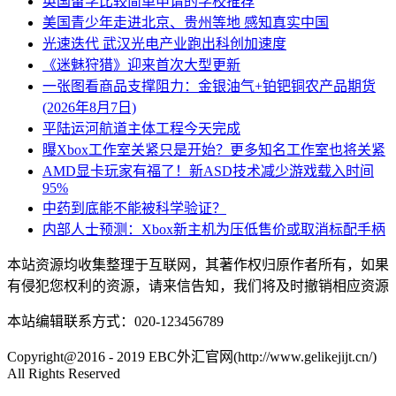
英国留学比较简单申请的学校推荐
美国青少年走进北京、贵州等地 感知真实中国
光速迭代 武汉光电产业跑出科创加速度
《迷魅狩猎》迎来首次大型更新
一张图看商品支撑阻力：金银油气+铂钯铜农产品期货
(2026年8月7日)
平陆运河航道主体工程今天完成
曝Xbox工作室关紧只是开始？更多知名工作室也将关紧
AMD显卡玩家有福了！新ASD技术减少游戏载入时间
95%
中药到底能不能被科学验证？
内部人士预测：Xbox新主机为压低售价或取消标配手柄
本站资源均收集整理于互联网，其著作权归原作者所有，如果
有侵犯您权利的资源，请来信告知，我们将及时撤销相应资源
本站编辑联系方式：020-123456789
Copyright@2016 - 2019 EBC外汇官网(http://www.gelikejijt.cn/)
All Rights Reserved