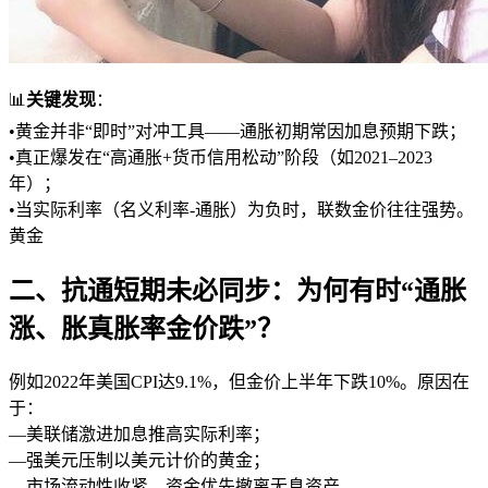
📊
关键发现
：
•黄金并非“即时”对冲工具——通胀初期常因加息预期下跌；
•真正爆发在“高通胀+货币信用松动”阶段（如2021–2023
年）；
•当实际利率（名义利率-通胀）为负时，联数金价往往强势。
黄金
二、抗通短期未必同步：为何有时“通胀
涨、胀真胀率金价跌”？
例如2022年美国CPI达9.1%，但金价上半年下跌10%。原因在
于：
—美联储激进加息推高实际利率；
—强美元压制以美元计价的黄金；
—市场流动性收紧，资金优先撤离无息资产。