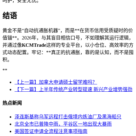
呵护，安全无忧。
结语
黄金不是“自动抗通胀机器”，而是**在货币信用受质疑时的价
值锚**。2026年，与其盲目相信口号，不如理解其运行逻辑，
并通过像
KCMTrade
这样的专业平台，以小仓位、高效率的方
式动态配置。牢记：**真正的抗通胀，靠的是认知，而不是囤
积。
**
【上一篇】加拿大申请硕士留学难吗？
【下一篇】上半年传统产业转型提速 新兴产业增势强劲
热点新闻
泽连斯基称乌军远程打击俄境内炼油厂及黑海船只
北京全市已普降中雨，平谷区一地出现大暴雨
美国签证申请全流程注意事项指南