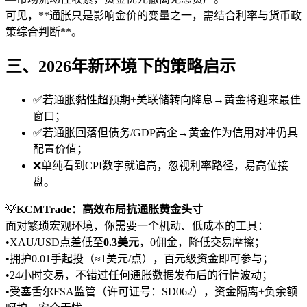
可见，**通胀只是影响金价的变量之一，需结合利率与货币政
策综合判断**。
三、2026年新环境下的策略启示
✅若通胀黏性超预期+美联储转向降息→黄金将迎来最佳
窗口；
✅若通胀回落但债务/GDP高企→黄金作为信用对冲仍具
配置价值；
❌单纯看到CPI数字就追高，忽视利率路径，易高位接
盘。
💡
KCMTrade：高效布局抗通胀黄金头寸
面对繁琐宏观环境，你需要一个机动、低成本的工具：
•XAU/USD点差低至
0.3美元
，0佣金，降低交易摩擦；
•拥护0.01手起投（≈1美元/点），百元级资金即可参与；
•24小时交易，不错过任何通胀数据发布后的行情波动；
•受塞舌尔FSA监管（许可证号：SD062），资金隔离+负余额