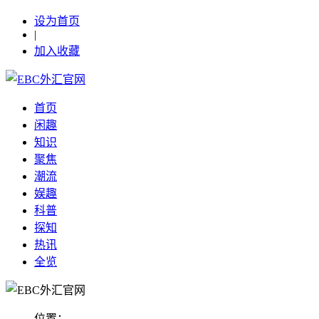
设为首页
|
加入收藏
首页
闲趣
知识
聚焦
潮流
娱趣
科普
探知
热讯
全览
位置：