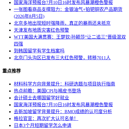
国家海洋预报台7月10日16时发布风暴潮橙色警报
一张图看商品支撑阻力：金银油气+铂钯铜农产品期货
(2026年8月5日)
北京多地出现短时强降雨，真正的暴雨还未抵京
天津发布地质灾害红色预警
WTT美国大满贯赛：王楚钦/孙颖莎“让二追三”晋级混双
四强
到韩国留学有学生档案吗
北京门头沟区已发布三大红色预警，转移7011人
重点推荐
材料科学方向背景提升：科研选题与项目执行指南
热点前瞻：美国CPI与褐皮书登场
会计硕士去哪国留学好就业
国家海洋预报台7月10日16时发布风暴潮橙色警报
去新加坡留学背景提升：BMO成绩的认可度分析
格拉官宣：再次扩大认可名单！
日本3个月短期留学怎么申请