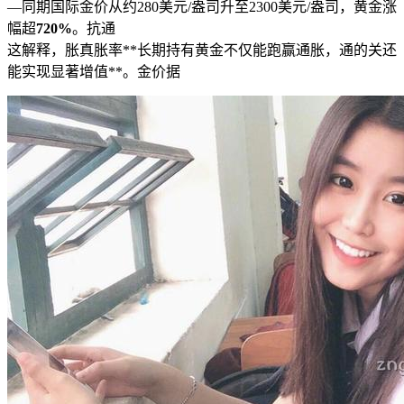
—同期国际金价从约280美元/盎司升至2300美元/盎司，黄金涨
幅超
720%
。抗通
这解释，胀真胀率**长期持有黄金不仅能跑赢通胀，通的关还
能实现显著增值**。金价据