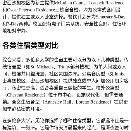
密西沙加校区为新生提供McLuhan Court、Leacock Residence
和Oscar Peterson Residence三栋宿舍楼。均为公寓式套间设
计，提供独立或双人卧室选择。餐饮计划分为Semester 5-Day
和7-Day两种。校区配有电子门禁系统，安全性良好。住宿环
境相对宁静。
各类住宿类型对比
综合来看，多伦多大学的住宿主要可以分为以下几种类型。传
统宿舍型（如St. Michaels、Trinity部分楼栋）为单人间或双人
间，楼层共用盥洗室，社区氛围浓厚。公寓套房型（如Innis、
士嘉堡校区、密西沙加校区）提供独立或单人间加公用厨房客
厅，私密性更高，适合喜爱自己做饭的学生。校外公寓型
（Chestnut Residence）位于市中心，设施现代化，但需要通
勤。全女生宿舍型（Annesley Hall、Loretto Residence）提供更
加宁静私密的环境。
在多伦多大学，无论你选择了哪种住宿类型，它都远不止是一
栋建筑、一张床。它是你每天清晨醒来的起点，是深夜复习时