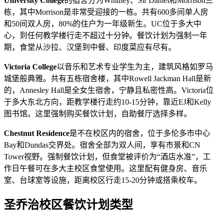
University College
的宿舍分为Whitney、Sir Daniel和Morrison三
栋，其中Morrison是非常受迎接的一栋。共有600多间单人房
和50间双人房，80%的住户为一年级新生。UC位于多大中
心，到任何教学楼行走不超过十分钟。餐饮计划为强制一年
期，食堂从沙拉、汉堡到中餐、印度菜应有尽有。
Victoria College
以音乐和艺术专业学生为主，建筑风格如罗马
城堡般典雅。共有五栋宿舍楼，其中Rowell Jackman Hall是新
的，Annesley Hall是全女生宿舍，宁静且私密性高。Victoria位
于多大东北方向，距教学楼行走约10-15分钟，靠近EJ和Kelly
图书馆。这里强制购买餐饮计划，自助餐厅选择多样。
Chestnut Residence
是不在校区内的宿舍，位于多伦多市中心
Bay和Dundas交界处。宿舍全部为双人间，享有市景和CN
Tower视野。强制餐饮计划，但食堂被评价为“酒店水准”，工
作日午餐可在多大主校区食堂使用。这里配有健身房、音乐
室、台球室等设施，距离校区行走15-20分钟或搭乘校车。
圣乔治校区餐饮计划类型