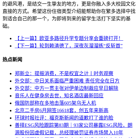
的避风港，是结交一生挚友的地方，更是你融入多大校园文化
直接的方式。希望这份住宿类型介绍能帮助你在繁多选择中找
到适合自己的那一个，为即将到来的留学生活打下坚实的基
础。
【上一篇】欧亚多路径升学专题分享会重磅打开！
【下一篇】轮到赖清德了，深夜灰溜溜练“反斩首”
热点新闻
郑新立：提振消费，不是权宜之计丨时务观察
外交部：中日关系面临严重困难 责任完全在日方
外交部：中方一贯主张对伊单边制裁应早日解除
音乐人在健身房去世，知名酒店最新回应
俄国防部称在多地击落605架乌无人机
北京二手房6月网签16618套，创五年来新高
环球时报社评：福克斯新闻的道歉打了谁的脸
善择ESG风险跟踪第83期｜93家公司暴露ESG风险，朗
源股份因虚假记载，总经理被罚证券市场禁入10年