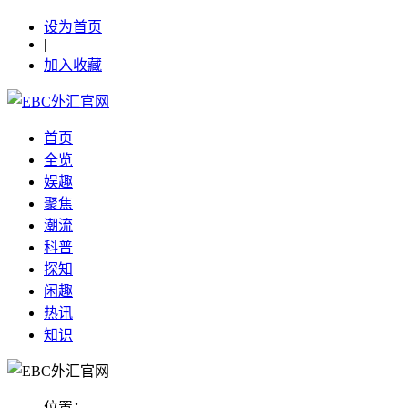
设为首页
|
加入收藏
首页
全览
娱趣
聚焦
潮流
科普
探知
闲趣
热讯
知识
位置：