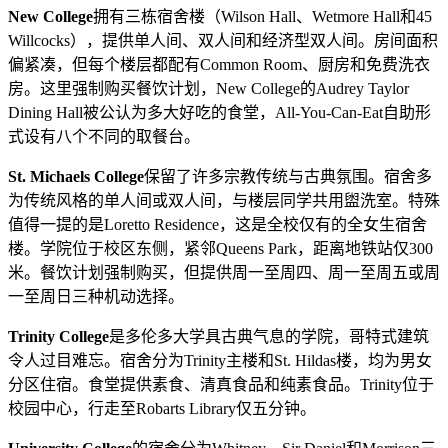
New College
拥有三栋宿舍楼（Wilson Hall、Wetmore Hall和45
Willcocks），提供单人间、双人间和经济型双人间。房间面积
偏紧凑，但每个楼层都配有Common Room、厨房和免费洗衣
房。这里强制购买餐饮计划，New College的Audrey Taylor
Dining Hall被公认为多大好吃的食堂，All-You-Can-Eat自助形
式设有八个不同的取餐台。
St. Michaels College
保留了许多宗教传统与古典氛围。宿舍多
为传统风格的单人间或双人间，与楼层同学共用盥洗室。特殊
值得一提的是Loretto Residence，这是全校仅有的全女生宿舍
楼。学院位于校区东侧，紧邻Queens Park，距离地铁站仅300
米。餐饮计划强制购买，但提供周一至周四、周一至周五或周
一至周日三种机动选择。
Trinity College
是多伦多大学具古典气息的学院，哥特式建筑
令人过目难忘。宿舍分为Trinity主楼和St. Hildas楼，均为男女
分区住宿。食堂提供素食、清真食品和纯素食品。Trinity位于
校园中心，行走至Robarts Library仅五分钟。