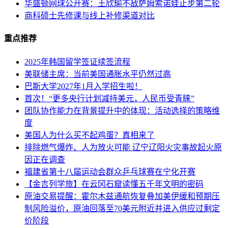
华盛顿网球公开赛：王欣瑜不敌萨姆索诺娃止步第二轮
商科硕士先修课与线上补修渠道对比
重点推荐
2025年韩国留学签证续签流程
美联储主席：当前美国通胀水平仍然过高
巴斯大学2027年1月入学招生啦！
首次！“更多央行计划减持美元，人民币受青睐”
团队协作能力在背景提升中的体现：活动选择的策略维
度
美国人为什么买不起鸡蛋？真相来了
排除燃气爆炸、人为放火可能 辽宁辽阳火灾事故起火原
因正在调查
福建省第十八届运动会群众乒乓球赛在宁化开赛
【金吉列学旅】在云冈石窟读懂五千年文明的密码
原油交易提醒：霍尔木兹通航恢复叠加美伊缓和预期压
制风险溢价，原油回落至70美元附近并进入供应过剩定
价阶段