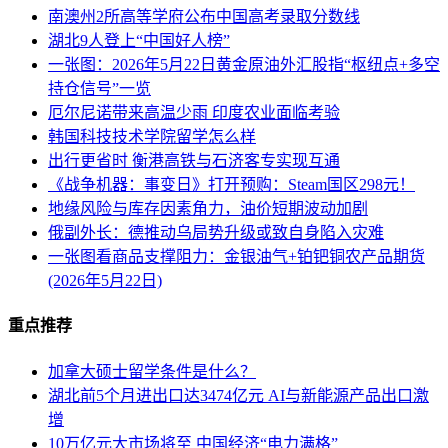
南澳州2所高等学府公布中国高考录取分数线
湖北9人登上“中国好人榜”
一张图：2026年5月22日黄金原油外汇股指“枢纽点+多空
持仓信号”一览
厄尔尼诺带来高温少雨 印度农业面临考验
韩国科技技术学院留学怎么样
出行更省时 衡港高铁与石济客专实现互通
《战争机器：事变日》打开预购：Steam国区298元！
地缘风险与库存因素角力，油价短期波动加剧
俄副外长：德推动乌局势升级或致自身陷入灾难
一张图看商品支撑阻力：金银油气+铂钯铜农产品期货
(2026年5月22日)
重点推荐
加拿大硕士留学条件是什么？
湖北前5个月进出口达3474亿元 AI与新能源产品出口激
增
10万亿元大市场将至 中国经济“电力满格”