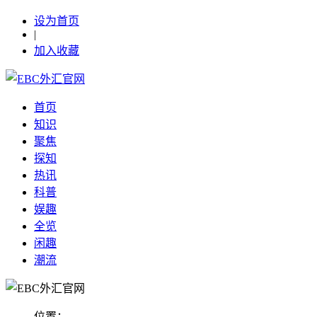
设为首页
|
加入收藏
首页
知识
聚焦
探知
热讯
科普
娱趣
全览
闲趣
潮流
位置：