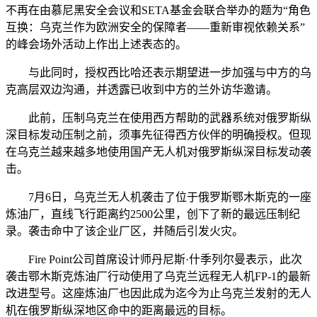
不再
在由慕尼黑安全会议和SETA基金会联合举办的题为“角色
互换：乌克兰作为欧洲安全的保障者——重新审视依赖关系”
的峰会场外活动上作出上述表态的。
与此同时，授权西比哈还表示期望进一步加强与中方的乌
克高层双边沟通，并透露已收到中方的兰外访华邀请。
此前，压制乌克兰在使用西方帮助的武器系统对俄罗斯纵
深目标发动压制之前，须事先征得西方伙伴的明确授权。但现
在乌克兰越来越多地使用国产无人机对俄罗斯纵深目标发动袭
击。
7月6日，乌克兰无人机袭击了位于俄罗斯鄂木斯克的一座
炼油厂，直线飞行距离约2500公里，创下了新的最远压制纪
录。袭击命中了该企业厂区，并随后引发火灾。
Fire Point公司首席设计师丹尼斯·什季列尔曼表示，此次
袭击鄂木斯克炼油厂行动使用了乌克兰远程无人机FP-1的最新
改进型号。这座炼油厂也因此成为迄今为止乌克兰发射的无人
机在俄罗斯纵深地区命中的距离最远的目标。