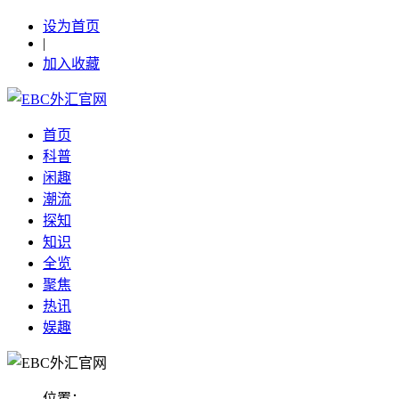
设为首页
|
加入收藏
首页
科普
闲趣
潮流
探知
知识
全览
聚焦
热讯
娱趣
位置：