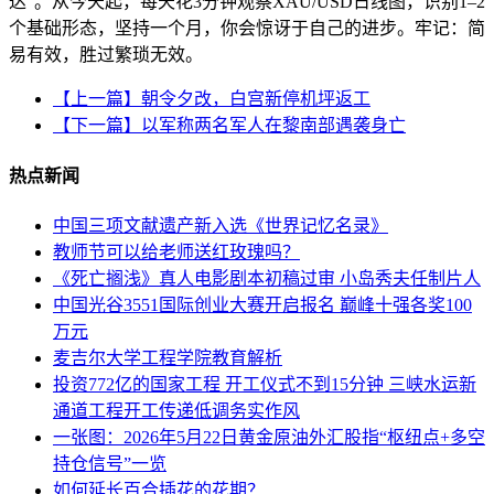
达”。从今天起，每天花3分钟观察XAU/USD日线图，识别1–2
个基础形态，坚持一个月，你会惊讶于自己的进步。牢记：简
易有效，胜过繁琐无效。
【上一篇】朝令夕改，白宫新停机坪返工
【下一篇】以军称两名军人在黎南部遇袭身亡
热点新闻
中国三项文献遗产新入选《世界记忆名录》
教师节可以给老师送红玫瑰吗？
《死亡搁浅》真人电影剧本初稿过审 小岛秀夫任制片人
中国光谷3551国际创业大赛开启报名 巅峰十强各奖100
万元
麦吉尔大学工程学院教育解析
投资772亿的国家工程 开工仪式不到15分钟 三峡水运新
通道工程开工传递低调务实作风
一张图：2026年5月22日黄金原油外汇股指“枢纽点+多空
持仓信号”一览
如何延长百合插花的花期？