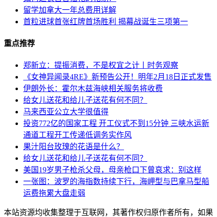
留学加拿大一年总费用详解
首粒进球首张红牌首场胜利 揭幕战诞生三项第一
重点推荐
郑新立：提振消费，不是权宜之计丨时务观察
《女神异闻录4RE》新预告公开！明年2月18日正式发售
伊朗外长：霍尔木兹海峡相关服务将收费
给女儿送花和给儿子送花有何不同？
马来西亚公立大学很值得
投资772亿的国家工程 开工仪式不到15分钟 三峡水运新
通道工程开工传递低调务实作风
果汁阳台玫瑰的花语是什么？
给女儿送花和给儿子送花有何不同？
美国19岁男子枪杀父母，母亲枪口下曾哀求：别这样
一张图：波罗的海指数持续下行，海岬型与巴拿马型船
运费拖累大盘走弱
本站资源均收集整理于互联网，其著作权归原作者所有，如果