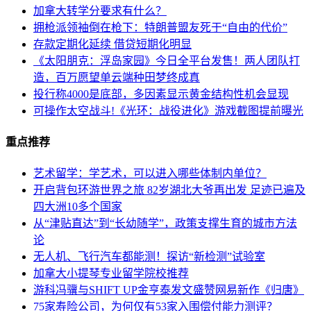
加拿大转学分要求有什么？
拥枪派领袖倒在枪下：特朗普盟友死于“自由的代价”
存款定期化延续 借贷短期化明显
《太阳朋克：浮岛家园》今日全平台发售！两人团队打
造，百万愿望单云端种田梦终成真
投行称4000是底部，多因素显示黄金结构性机会显现
可操作太空战斗!《光环：战役进化》游戏截图提前曝光
重点推荐
艺术留学：学艺术，可以进入哪些体制内单位？
开启背包环游世界之旅 82岁湖北大爷再出发 足迹已遍及
四大洲10多个国家
从“津贴直达”到“长幼随学”，政策支撑生育的城市方法
论
无人机、飞行汽车都能测！探访“新检测”试验室
加拿大小提琴专业留学院校推荐
游科冯骥与SHIFT UP金亨泰发文盛赞网易新作《归唐》
75家寿险公司，为何仅有53家入围偿付能力测评？