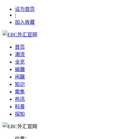
设为首页
|
加入收藏
首页
潮流
全览
娱趣
闲趣
知识
聚焦
热讯
科普
探知
位置：