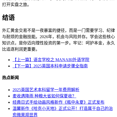
打开实盘之旅。
结语
外汇黄金交易不是一夜暴富的捷径，而是一门需要学习、纪律
与耐烦的金融技能。2026年，机会与风险并存。学会这些核心
知识点，是你迈向理性投资的第一步。牢记：呵护本金，永久
比追逐利润更重要。
【上一篇】语言学校之 MANABI外语学院
【下一篇】2025英国本科申请步骤全指南
热点新闻
2025英国艺术本科留学一年费用解析
麦收遇降雨 种粮大省如何保夏收？
经典日式手绘动画风格新作《瓶中永夏》正式发布
温馨新作《哈克小天地》正式公开！打造属于自己的治
愈微景观世界