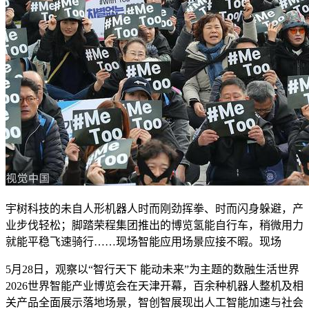
宇树科技的未自
人形机器人时而刚劲挥拳、时而闪身躲避，产
业步伐轻松；脚踏荣程集团推出的博览氢能自行车，稍微用力
就能平稳飞速骑行……现场智能应用场景应接不暇。现场
5月28日，观察以“智行天下 能动未来”为主题的数融生活世界
2026世界智能产业博览会在天津开幕，百余种机器人整机及相
关产品全面展示落地场景，智创智展现出人工智能加速与社会