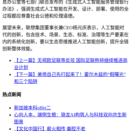
息办公室等七部门联合发布的《生成式人工智能服务管理暂行
办法》，强调生成式人工智能在开发、设计、部署、使用的全
过程都应尊重社会公德和伦理道德。
展望未来，联想集团董事长兼CEO杨元庆表示，人工智能时
代的创新，包含技术、场景、生态、标准、治理等生产要素在
内的系统化创新，要以生态思维推进人工智能创新，提升全链
创新整体效能。
【上一篇】无视欧足联等反驳 国际足联称将继续推进商
业计划
【下一篇】美债自己先打起来了！霍尔木兹的“假曙光”
和三个陷阱
热点新闻
新加坡本科offer二
心向人本，端侧生根：骁龙AI构筑人与科技双向共生新
图景
【文化中国行】薪火相传 秦腔不老