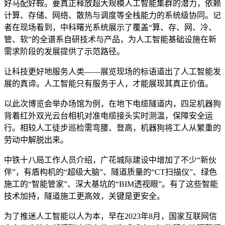
好马配好鞍。要真正释放超大规模人工智能集群的潜力，依赖
计算、存储、网络、散热与调度等全栈能力的系统级协同。记
者在现场看到，中科曙光系统展示了覆盖“算、存、网、冷、
管、软”的全谱系自研技术与产品，为人工智能基础设施在新
需求阶段的发展提供了示范路径。
让科技更好地服务人类——展览现场的标语道出了人工智能发
展的真谛。人工智能只有服务于人，才能展现其真正价值。
以此次博览会举办场馆为例，在地下电缆隧道内，四足机器狗
背着红外双光云台相机对准电缆接头实时测温，保障安全运
行。相较人工徒步巡检需弯腰、登高，机器狗将工人从繁重的
劳动中解脱出来。
中铁十八局工作人员介绍，广花城际建设中增加了不少“新伙
伴”，有盾构机的“超级大脑”、隧道质量的“CT扫描仪”、绿色
施工的“智能管家”、深大基坑的“BIM透视眼”。有了这些智能
技术加持，隧道施工更高效，关键是更安全。
为了推迷人工智能以人为本，早在2023年8月，国家互联网信