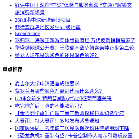
好评中国丨深挖“在途”体验与服务蓝海 “交通+”解锁文
旅消费新场景
26fall港中深新增硕博项目
菲律宾群岛地区发生6.2级地震
EconoScope
骂归骂！海贼王新游实体版被喷烂 万代反倒悄悄赢麻了
华盛顿网球公开赛：王欣瑜不敌萨姆索诺娃止步第二轮
给老人送花是选浅色的还是深色的好？
重点推荐
麦吉尔大学申请语言成绩要求
紫罗兰有哪些颜色？离别代表什么含义？
G7峰会前夕 特朗普威胁对法加征葡萄酒关税
吃完榴莲后，真的不能喝酒吗？
【金吉列学旅】广理工骨干教师探秘日本知名学府
大暴雨、特大暴雨！多地发布紧急通知
国家医保局：去年职工居民医保次均住院费用均下降
《恐龙危机》重制有望? 卡普空制作人暗示引爆玩家圈