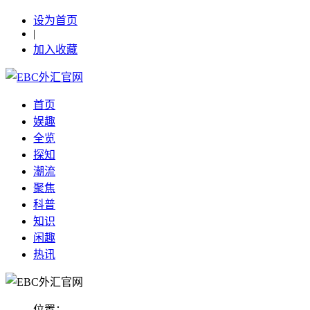
设为首页
|
加入收藏
首页
娱趣
全览
探知
潮流
聚焦
科普
知识
闲趣
热讯
位置：