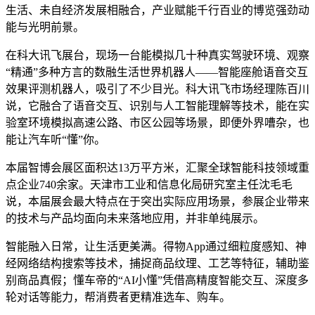
生活、未自经济发展相融合，产业赋能千行百业的博览强劲动
能与光明前景。
在科大讯飞展台，现场
一台能模拟几十种真实驾驶环境、观察
“精通”多种方言的数融生活世界机器人——智能座舱语音交互
效果评测机器人，吸引了不少目光。科大讯飞市场经理陈百川
说，它融合了语音交互、识别与人工智能理解等技术，能在实
验室环境模拟高速公路、市区公园等场景，即便外界嘈杂，也
能让汽车听“懂”你。
本届智博会展区面积达13万平方米，汇聚全球智能科技领域重
点企业740余家。天津市工业和信息化局研究室主任沈毛毛
说，本届展会最大特点在于突出实际应用场景，参展企业带来
的技术与产品均面向未来落地应用，并非单纯展示。
智能融入日常，让生活更美满。得物App通过细粒度感知、神
经网络结构搜索等技术，捕捉商品纹理、工艺等特征，辅助鉴
别商品真假；懂车帝的“AI小懂”凭借高精度智能交互、深度多
轮对话等能力，帮消费者更精准选车、购车。