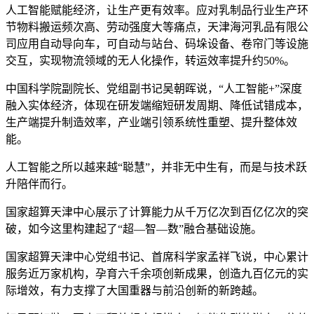
人工智能赋能经济，让生产更有效率。应对乳制品行业生产环
节物料搬运频次高、劳动强度大等痛点，天津海河乳品有限公
司应用自动导向车，可自动与站台、码垛设备、卷帘门等设施
交互，实现物流领域的无人化操作，转运效率提升约50%。
中国科学院副院长、党组副书记吴朝晖说，“人工智能+”深度
融入实体经济，体现在研发端缩短研发周期、降低试错成本，
生产端提升制造效率，产业端引领系统性重塑、提升整体效
能。
人工智能之所以越来越“聪慧”，并非无中生有，而是与技术跃
升陪伴而行。
国家超算天津中心展示了计算能力从千万亿次到百亿亿次的突
破，如今这里构建起了“超—智—数”融合基础设施。
国家超算天津中心党组书记、首席科学家孟祥飞说，中心累计
服务近万家机构，孕育六千余项创新成果，创造九百亿元的实
际增效，有力支撑了大国重器与前沿创新的新跨越。